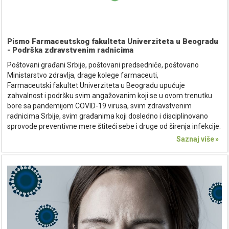
Pismo Farmaceutskog fakulteta Univerziteta u Beogradu
- Podrška zdravstvenim radnicima
Poštovani građani Srbije, poštovani predsedniče, poštovano
Ministarstvo zdravlja, drage kolege farmaceuti,
Farmaceutski fakultet Univerziteta u Beogradu upućuje
zahvalnost i podršku svim angažovanim koji se u ovom trenutku
bore sa pandemijom COVID-19 virusa, svim zdravstvenim
radnicima Srbije, svim građanima koji dosledno i disciplinovano
sprovode preventivne mere štiteći sebe i druge od širenja infekcije.
Saznaj više