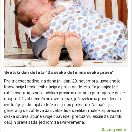
Svetski dan deteta "Da svako dete ima svako pravo"
Pre trideset godina, na današnji dan, 20. novembra, usvojena je
Konvencija Ujedinjenih nacija o pravima deteta. To je najčešće
ratifikovani ugovor o ljudskim pravima u istoriji i pomogao je da se
unapredi život dece širom sveta. Ipak, još uvek ima puno dece u
svetu čije je detinjstvo teško ili grubo prekinuto. Na našoj je
generaciji da zahteva da svetski lideri, velike i male korporacije i
svaka država ispune svoje obaveze i preduzmu akcije za zaštitu
dečijih prava sada, jednom za sva vremena.
Saznaj više