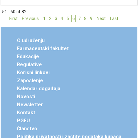
51 - 60 of 82
First
Previous
1
2
3
4
5
6
7
8
9
Next
Last
O udruženju
Farmaceutski fakultet
Edukacije
Regulative
Korisni linkovi
Zaposlenje
Kalendar događaja
Novosti
Newsletter
Kontakt
PGEU
Članstvo
Politika privatnosti i zaštite podataka kupaca