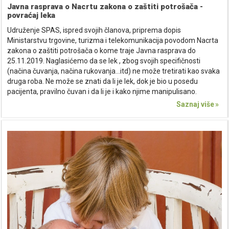
Javna rasprava o Nacrtu zakona o zaštiti potrošača -
povraćaj leka
Udruženje SPAS, ispred svojih članova, priprema dopis
Ministarstvu trgovine, turizma i telekomunikacija povodom Nacrta
zakona o zaštiti potrošača o kome traje Javna rasprava do
25.11.2019. Naglasićemo da se lek , zbog svojih specifičnosti
(načina čuvanja, načina rukovanja...itd) ne može tretirati kao svaka
druga roba. Ne može se znati da li je lek, dok je bio u posedu
pacijenta, pravilno čuvan i da li je i kako njime manipulisano.
Saznaj više