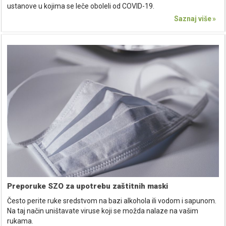
ustanove u kojima se leče oboleli od COVID-19.
Saznaj više
Preporuke SZO za upotrebu zaštitnih maski
Često perite ruke sredstvom na bazi alkohola ili vodom i sapunom.
Na taj način uništavate viruse koji se možda nalaze na vašim
rukama.