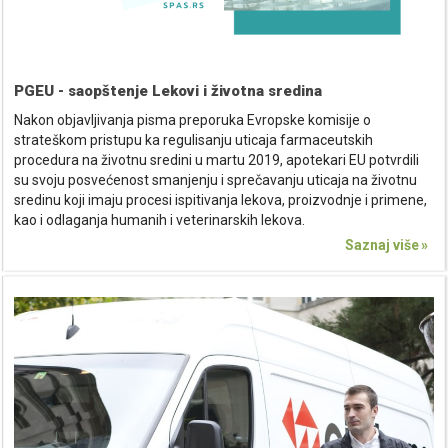
PGEU - saopštenje Lekovi i životna sredina
Nakon objavljivanja pisma preporuka Evropske komisije o
strateškom pristupu ka regulisanju uticaja farmaceutskih
procedura na životnu sredini u martu 2019, apotekari EU potvrdili
su svoju posvećenost smanjenju i sprečavanju uticaja na životnu
sredinu koji imaju procesi ispitivanja lekova, proizvodnje i primene,
kao i odlaganja humanih i veterinarskih lekova.
Saznaj više