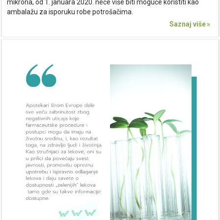
mikrona, od 1. januara 2020. neće više biti moguće koristiti kao
ambalažu za isporuku robe potrošačima.
Saznaj više