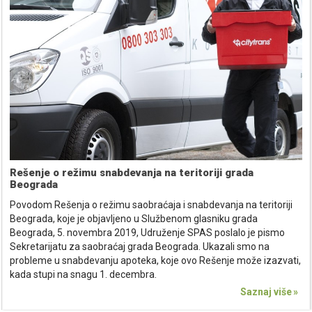
Rešenje o režimu snabdevanja na teritoriji grada
Beograda
Povodom Rešenja o režimu saobraćaja i snabdevanja na teritoriji
Beograda, koje je objavljeno u Službenom glasniku grada
Beograda, 5. novembra 2019, Udruženje SPAS poslalo je pismo
Sekretarijatu za saobraćaj grada Beograda. Ukazali smo na
probleme u snabdevanju apoteka, koje ovo Rešenje može izazvati,
kada stupi na snagu 1. decembra.
Saznaj više