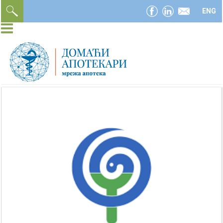
facebook
linkedin
email
ENG