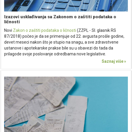
Izazovi usklađivanja sa Zakonom o zaštiti podataka o
ličnosti
Novi
Zakon o zaštiti podataka o ličnosti
(ZZPL - Sl. glasnik RS
87/2018) počeo je da se primenjuje od 22. avgusta prošle godine,
devet meseci nakon što je stupio na snagu, a sve zdravstvene
ustanove i apotekarske prakse bile su u obavezi do tada da
prilagode svoje poslovanje odredbama nove legislative.
Saznaj više