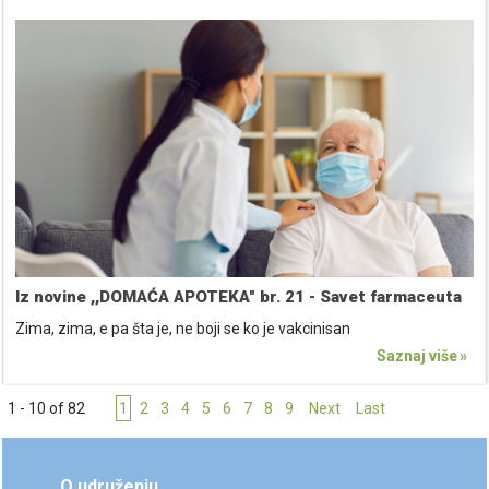
Iz novine ,,DOMAĆA APOTEKA" br. 21 - Savet farmaceuta
Zima, zima, e pa šta je, ne boji se ko je vakcinisan
Saznaj više
1 - 10 of 82
1
2
3
4
5
6
7
8
9
Next
Last
O udruženju