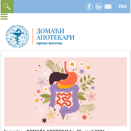
facebook
linkedin
email
ENG