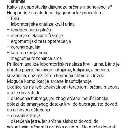
– aritmije
Kako se uspostavlja dijagnoza srčane insuficijencije?
Neophodne su sledeće dijagnostičke procedure:
– EKG
– laboratorijske analize krvi i urina
– rendgen srca i pluća
– merenje ejekcione frakcije
– ergometrijski test opterećenja
– koronarografija
– kateterizacija srca
– magnetna rezonanca srca
Prilikom analize laboratorijskih nalaza krvi i urina, bitno je
obratiti pažnju na nivoe natrijuma, kalijuma, albumina,
kreatinina, enzima jetre i hormona štitaste žlezde.
Moguće komplikacije srčane insuficijencije
Ukoliko se ne leči adekvatnom terapijom, srčana slabost
može dovesti do:
– oštećenja bubrega, jer zbog srčane insuficijencije
dolazi do smanjenog dotoka krvi do bubrega, što dovodi
do njihovog oštećenja
– srčanih aritmija
– oštećenja jetre, jer srčana slabost dovodi do
nakupljanja tečnosti i pritiska na jetru, što može dovesti