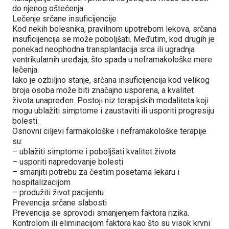
do njenog oštećenja
Lečenje srčane insuficijencije
Kod nekih bolesnika, pravilnom upotrebom lekova, srčana
insuficijencija se može poboljšati. Međutim, kod drugih je
ponekad neophodna transplantacija srca ili ugradnja
ventrikularnih uređaja, što spada u neframakološke mere
lečenja.
Iako je ozbiljno stanje, srčana insuficijencija kod velikog
broja osoba može biti značajno usporena, a kvalitet
života unapređen. Postoji niz terapijskih modaliteta koji
mogu ublažiti simptome i zaustaviti ili usporiti progresiju
bolesti.
Osnovni ciljevi farmakološke i neframakološke terapije
su:
– ublažiti simptome i poboljšati kvalitet života
– usporiti napredovanje bolesti
– smanjiti potrebu za čestim posetama lekaru i
hospitalizacijom
– produžiti život pacijentu
Prevencija srčane slabosti
Prevencija se sprovodi smanjenjem faktora rizika.
Kontrolom ili eliminacijom faktora kao što su visok krvni