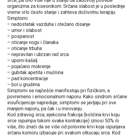
srce, pa ono više nije u stanju da zadovolji potrebe
organizma za kiseonikom. Srčana slabost je u poslednje
vreme vrlo često stanje i zahteva doživotnu terapiju.
Simptomi:
– nedostatak vazduha i otežano disanje
– umor i slabost
– pospanost
– oticanje nogu i članaka
– oticanje trbuha
– nepravilan i ubrzan rad srca
– uporni kašalj
– pojačano mokrenje
– gubitak apetita i mučnina
– pad koncentracije
– bol u grudima
Simptomi se najčešće manifestuju pri fizičkom, a
povremeno i emocionalnom naporu. Kako sindrom srčane
insuficijencije napreduje, simptomi se javljaju pri sve
manjem naporu, pa čak i u mirovanju.
Kod zdravog srca, ejekciona frakcija (količina krvi koju
srce ispumpa tokom svake kontrakcije) iznosi 50% ili
više, što znači da se više od polovine krvi koja ispunjava
srčanu komoru izbacuje pri svakom otkucaju srca. Kod