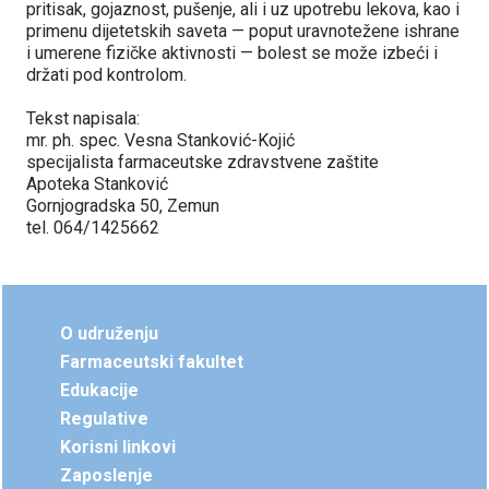
pritisak, gojaznost, pušenje, ali i uz upotrebu lekova, kao i
primenu dijetetskih saveta — poput uravnotežene ishrane
i umerene fizičke aktivnosti — bolest se može izbeći i
držati pod kontrolom.
Tekst napisala:
mr. ph. spec. Vesna Stanković-Kojić
specijalista farmaceutske zdravstvene zaštite
Apoteka Stanković
Gornjogradska 50, Zemun
tel. 064/1425662
O udruženju
Farmaceutski fakultet
Edukacije
Regulative
Korisni linkovi
Zaposlenje