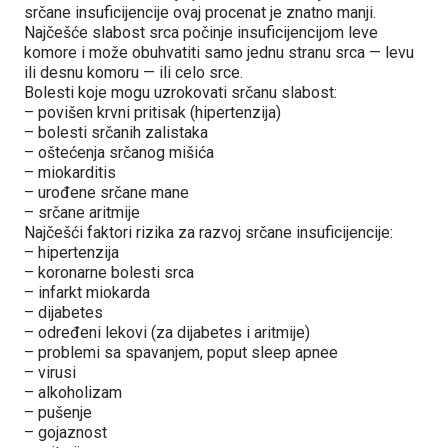
srčane insuficijencije ovaj procenat je znatno manji.
Najčešće slabost srca počinje insuficijencijom leve
komore i može obuhvatiti samo jednu stranu srca — levu
ili desnu komoru — ili celo srce.
Bolesti koje mogu uzrokovati srčanu slabost:
– povišen krvni pritisak (hipertenzija)
– bolesti srčanih zalistaka
– oštećenja srčanog mišića
– miokarditis
– urođene srčane mane
– srčane aritmije
Najčešći faktori rizika za razvoj srčane insuficijencije:
– hipertenzija
– koronarne bolesti srca
– infarkt miokarda
– dijabetes
– određeni lekovi (za dijabetes i aritmije)
– problemi sa spavanjem, poput sleep apnee
– virusi
– alkoholizam
– pušenje
– gojaznost