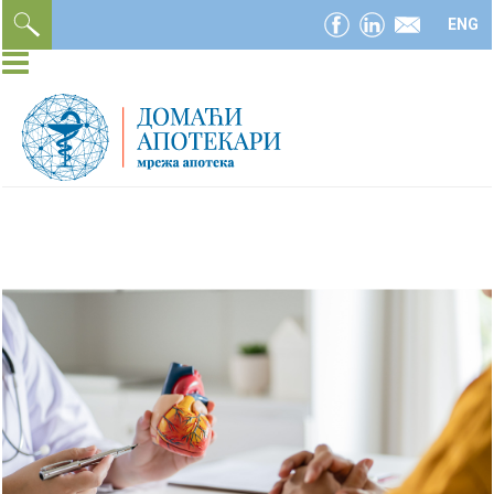
facebook
linkedin
email
ENG