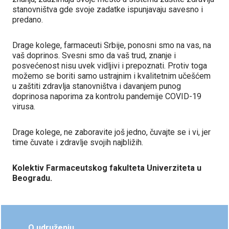
stanovništva gde svoje zadatke ispunjavaju savesno i
predano.
Drage kolege, farmaceuti Srbije, ponosni smo na vas, na
vaš doprinos. Svesni smo da vaš trud, znanje i
posvećenost nisu uvek vidljivi i prepoznati. Protiv toga
možemo se boriti samo ustrajnim i kvalitetnim učešćem
u zaštiti zdravlja stanovništva i davanjem punog
doprinosa naporima za kontrolu pandemije COVID-19
virusa.
Drage kolege, ne zaboravite još jedno, čuvajte se i vi, jer
time čuvate i zdravlje svojih najbližih.
Kolektiv Farmaceutskog fakulteta Univerziteta u
Beogradu.
O udruženju