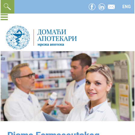
facebook
linkedin
email
ENG