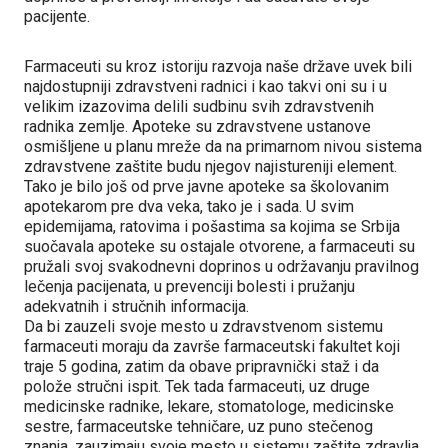
pacijente.
Farmaceuti su kroz istoriju razvoja naše države uvek bili
najdostupniji zdravstveni radnici i kao takvi oni su i u
velikim izazovima delili sudbinu svih zdravstvenih
radnika zemlje. Apoteke su zdravstvene ustanove
osmišljene u planu mreže da na primarnom nivou sistema
zdravstvene zaštite budu njegov najistureniji element.
Tako je bilo još od prve javne apoteke sa školovanim
apotekarom pre dva veka, tako je i sada. U svim
epidemijama, ratovima i pošastima sa kojima se Srbija
suočavala apoteke su ostajale otvorene, a farmaceuti su
pružali svoj svakodnevni doprinos u održavanju pravilnog
lečenja pacijenata, u prevenciji bolesti i pružanju
adekvatnih i stručnih informacija.
Da bi zauzeli svoje mesto u zdravstvenom sistemu
farmaceuti moraju da završe farmaceutski fakultet koji
traje 5 godina, zatim da obave pripravnički staž i da
polože stručni ispit. Tek tada farmaceuti, uz druge
medicinske radnike, lekare, stomatologe, medicinske
sestre, farmaceutske tehničare, uz puno stečenog
znanja, zauzimaju svoje mesto u sistemu zaštite zdravlja