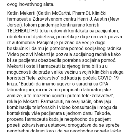
ovog inovativnog alata.
Katlin Mekarti (Caitlin McCarthi, PharmD), klinički
farmaceut u Zdravstvenom centru Henri J. Austin (New
Jersei), tokom pandemije kontinuirano koristi
TELEHEALTH.U toku redovnih kontakata sa pacijentom,
obolelim od dijabetesa, primetila je da je on uvek poziva
iz automobila. Pacijent je priznao da već je dugo
beskućnik i da mu je potrebna pomoć socijalnog radnika.
Video pozivi Mekarti je pozvala socijalnog radnika kako
bi se pacijentu obezbedila potrebna socijalna pomoć.
Mekarti i ostali farmaceuti iz njenog tima bili su u
mogućnosti da pruže veliku većinu svojih kliničkih usluga
koristeći “tele-zdravstvo” od kada je počela COVID-19
kriza. "Budući da imamo ugovor o saradnji sa CPA
laboratorijom, mi možemo propisati i laboratorijske
analize, a to možemo učiniti i putem tele-zdravstva",
rekla je Mekarti. Farmaceuti, na ovaj način, obavljaju
kombinaciju telefonskih i video konsultacija i mogu da
kontaktiraju više pacijenata u jednom danu. Takođe,
procena farmaceuta kada je neophodno da pacijent
poseti zdravstvenu ustanovu omogućava da se spreče
nepotrebni dolasci kao i da se neophodne posete lakše