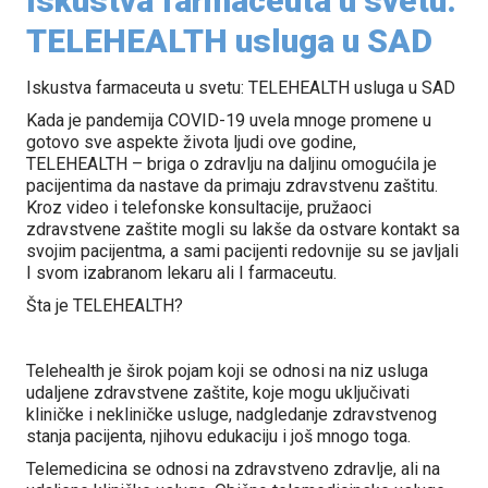
Iskustva farmaceuta u svetu:
TELEHEALTH usluga u SAD
Iskustva farmaceuta u svetu: TELEHEALTH usluga u SAD
Kada je pandemija COVID-19 uvela mnoge promene u
gotovo sve aspekte života ljudi ove godine,
TELEHEALTH – briga o zdravlju na daljinu omogućila je
pacijentima da nastave da primaju zdravstvenu zaštitu.
Kroz video i telefonske konsultacije, pružaoci
zdravstvene zaštite mogli su lakše da ostvare kontakt sa
svojim pacijentma, a sami pacijenti redovnije su se javljali
I svom izabranom lekaru ali I farmaceutu.
Šta je TELEHEALTH?
Telehealth je širok pojam koji se odnosi na niz usluga
udaljene zdravstvene zaštite, koje mogu uključivati
kliničke i nekliničke usluge, nadgledanje zdravstvenog
stanja pacijenta, njihovu edukaciju i još mnogo toga.
Telemedicina se odnosi na zdravstveno zdravlje, ali na