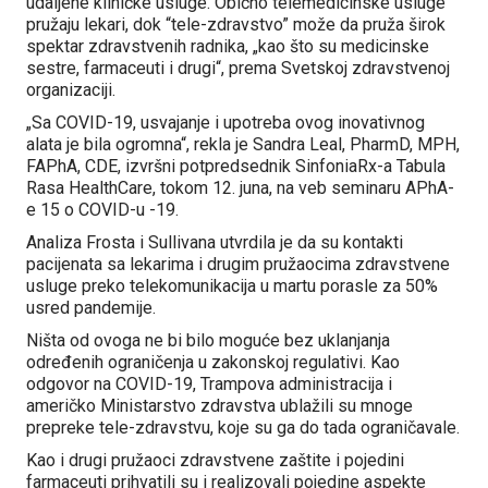
udaljene kliničke usluge. Obično telemedicinske usluge
pružaju lekari, dok “tele-zdravstvo” može da pruža širok
spektar zdravstvenih radnika, „kao što su medicinske
sestre, farmaceuti i drugi“, prema Svetskoj zdravstvenoj
organizaciji.
„Sa COVID-19, usvajanje i upotreba ovog inovativnog
alata je bila ogromna“, rekla je Sandra Leal, PharmD, MPH,
FAPhA, CDE, izvršni potpredsednik SinfoniaRx-a Tabula
Rasa HealthCare, tokom 12. juna, na veb seminaru APhA-
e 15 o COVID-u -19.
Analiza Frosta i Sullivana utvrdila je da su kontakti
pacijenata sa lekarima i drugim pružaocima zdravstvene
usluge preko telekomunikacija u martu porasle za 50%
usred pandemije.
Ništa od ovoga ne bi bilo moguće bez uklanjanja
određenih ograničenja u zakonskoj regulativi. Kao
odgovor na COVID-19, Trampova administracija i
američko Ministarstvo zdravstva ublažili su mnoge
prepreke tele-zdravstvu, koje su ga do tada ograničavale.
Kao i drugi pružaoci zdravstvene zaštite i pojedini
farmaceuti prihvatili su i realizovali pojedine aspekte