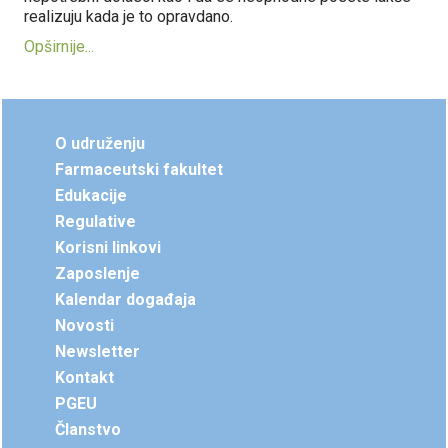
realizuju kada je to opravdano.
Opširnije...
O udruženju
Farmaceutski fakultet
Edukacije
Regulative
Korisni linkovi
Zaposlenje
Kalendar događaja
Novosti
Newsletter
Kontakt
PGEU
Članstvo