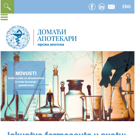
facebook
linkedin
email
ENG