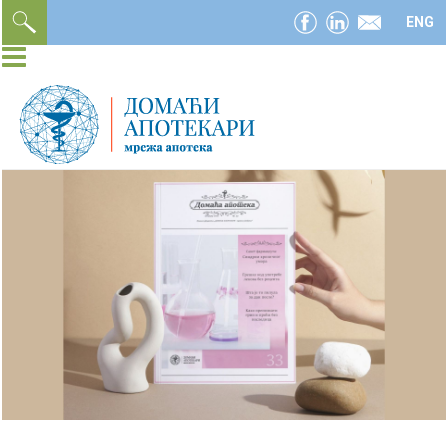
facebook
linkedin
email
ENG