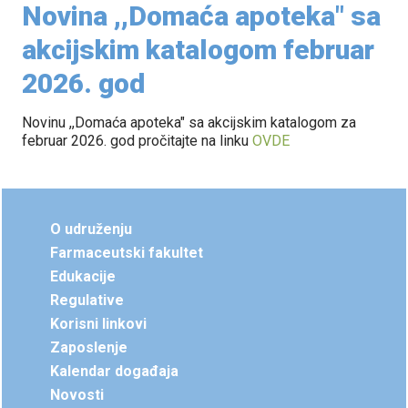
Novina ,,Domaća apoteka" sa
akcijskim katalogom februar
2026. god
Novinu ,,Domaća apoteka" sa akcijskim katalogom za
februar 2026. god pročitajte na linku
OVDE
O udruženju
Farmaceutski fakultet
Edukacije
Regulative
Korisni linkovi
Zaposlenje
Kalendar događaja
Novosti